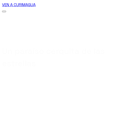
VEN A CURIMAGUA
Un paraíso cerquita de las
estrellas