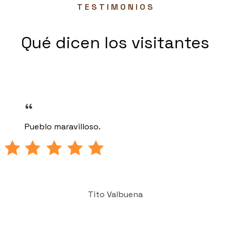
T E S T I M O N I O S
Qué dicen los visitantes
Pueblo maravilloso.
Tito Valbuena